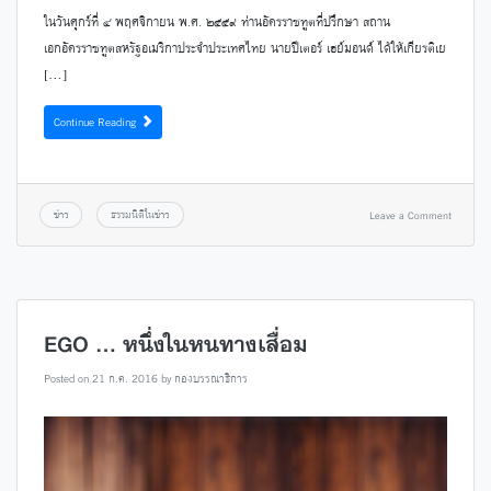
ในวันศุกร์ที่ ๔ พฤศจิกายน พ.ศ. ๒๕๕๙ ท่านอัครราชทูตที่ปรึกษา สถาน
เอกอัครราชทูตสหรัฐอเมริกาประจำประเทศไทย นายปีเตอร์ เฮย์มอนด์ ได้ให้เกียรติเย
[…]
Continue Reading
ข่าว
ธรรมนิติในข่าว
Leave a Comment
EGO … หนึ่งในหนทางเสื่อม
Posted on
21 ก.ค. 2016
by
กองบรรณาธิการ