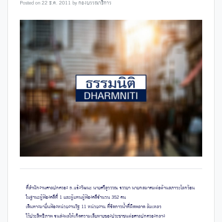
Posted on
22 ธ.ค. 2011
by
กองบรรณาธิการ
ที่สำนักงานศาลปกครอง ถ.แจ้งวัฒนะ นายศรีสุวรรณ จรรยา นายกสมาคมต่อต้านสภาวะโลกร้อน
ในฐานะผู้ฟ้องคดีที่ 1 และผู้แทนผู้ฟ้องคดีจำนวน 352 คน
เดินทางมายื่นฟ้องหน่วยงานรัฐ 11 หน่วยงาน ที่จัดการน้ำที่ผิดพลาด ล้มเหลว
ไร้ประสิทธิภาพ จนส่งผลให้เกิดความเสียหายของประชาชนต่อศาลปกครองกลาง