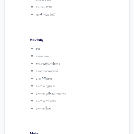
ธันวาคม 2007
พฤศจิกายน 2007
หมวดหมู่
ข่าว
ข่าวเผยแพร่
จดหมายข่าวภาษีอากร
ถอดคำพิพากษาภาษี
ธรรมนิติในข่าว
บทความกฎหมาย
บทความธุรกิจและการลงทุน
บทความภาษีอากร
บทความอื่นๆ
Meta