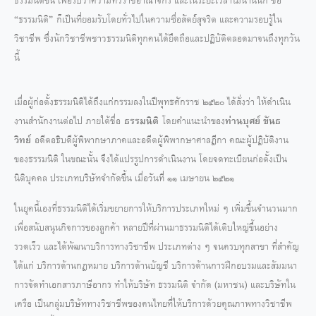
ธรรมนิติขึ้น เพื่อรับว่าความทั่วราชอาณาจักร และในระยะเวลาไม่นานนัก ชื่อ
“ธรรมนิติ” ก็เป็นที่ยอมรับโดยทั่วไปในความซื่อสัตย์สุจริต และความรอบรู้ใน
วิชาชีพ ซึ่งนักวิชาชีพชาวธรรมนิติทุกคนได้ยึดถือและปฏิบัติตลอดมาจนถึงทุกวัน
นี้
เมื่อผู้ก่อตั้งธรรมนิติได้ถึงแก่กรรมลงในปีพุทธศักราช ๒๕๒๐ ได้สั่งว่า ให้ดำเนิน
งานสำนักงานต่อไป ภายใต้ชื่อ
ธรรมนิติ
โดยคำแนะนำของ
ท่านบุศย์ ขันธ
วิทย์
อดีตอธิบดีผู้พิพากษาภาคและอดีตผู้พิพากษาศาลฎีกา คณะผู้ปฎิบัติงาน
ของธรรมนิติ ในขณะนั้น จึงได้แปรรูปการดำเนินงาน โดยจดทะเบียนก่อตั้งเป็น
นิติบุคคล ประเภทบริษัทจำกัดขึ้น เมื่อวันที่ ๑๑ เมษายน ๒๕๒๑
ในยุคนี้เองที่ธรรมนิติได้เริ่มขยายการให้บริการประเภทใหม่ ๆ เพิ่มขึ้นจำนวนมาก
เพื่อสนับสนุนกิจการของลูกค้า หลายปีที่ผ่านมาธรรมนิติได้เติบใหญ่ขึ้นอย่าง
รวดเร็ว และได้พัฒนาบริการทางวิชาชีพ ประเภทต่าง ๆ จนครบทุกสาขา ที่สำคัญ
ได้แก่ บริการด้านกฎหมาย บริการด้านบัญชี บริการด้านการฝึกอบรมและสัมมนา
การจัดทำเอกสารภาษีอากร ทำให้บริษัท ธรรมนิติ จำกัด (มหาชน) และบริษัทใน
เครือ เป็นกลุ่มบริษัททางวิชาชีพของคนไทยที่ให้บริการด้วยคุณภาพทางวิชาชีพ