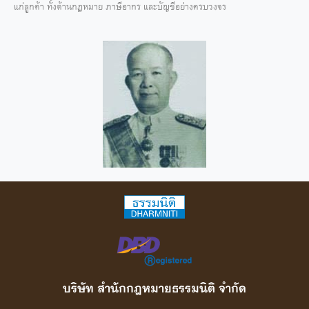
แก่ลูกค้า ทั้งด้านกฎหมาย ภาษีอากร และบัญชีอย่างครบวงจร
บริษัท สํานักกฎหมายธรรมนิติ จํากัด