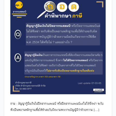
ถาม : สัญญากู้ยืมเงินไม่ปิดอากรแสตมป์ หรือปิดอากรแสตมป์แต่ไม่ได้ขีดฆ่า จะรับ
ฟังเป็นพยานหลักฐานเพื่อให้จำเลยรับผิดตามพระราชบัญญัติว่าด้วยความ […]