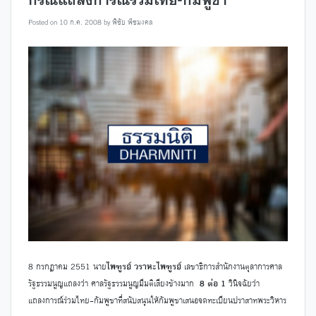
Posted on
10 ก.ค. 2008
by
พิชัย พืชมงคล
8 กรกฎาคม 2551 นาย
ไพฑูรย์ วราหะไพฑูรย์
เลขาธิการสำนักงานตุลาการศาล
รัฐธรรมนูญแถลงว่า ศาลรัฐธรรมนูญมีมติเสียงข้างมาก
8 ต่อ 1
วินิจฉัยว่า
แถลงการณ์ร่วมไทย-กัมพูชาที่สนับสนุนให้กัมพูชาเสนอจดทะเบียนปราสาทพระวิหาร