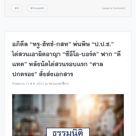
ข่าว
ข่าวเผยแพร่
Leave a Comment
อภิดีล “ทรู-ฮัทช์-กสท” พ่นพิษ “ป.ป.ช.”
ไต่สวนเอาผิดอาญา “ซีอีโอ-บอร์ด” ฟาก “ดี
แทค” หลังนัดไต่สวนรอบแรก “ศาล
ปกครอง” สั่งส่งเอกสาร
Posted on
11 พ.ค. 2011
by
กองบรรณาธิการ