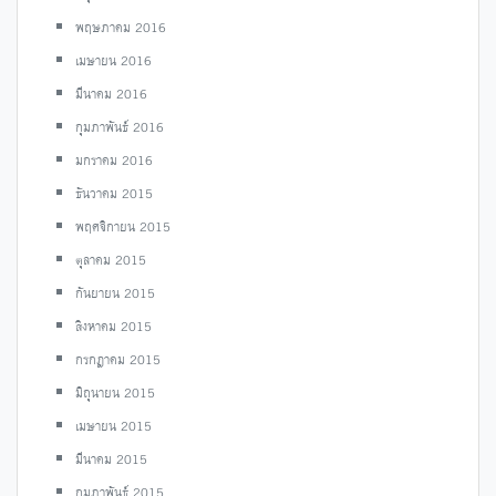
พฤษภาคม 2016
เมษายน 2016
มีนาคม 2016
กุมภาพันธ์ 2016
มกราคม 2016
ธันวาคม 2015
พฤศจิกายน 2015
ตุลาคม 2015
กันยายน 2015
สิงหาคม 2015
กรกฎาคม 2015
มิถุนายน 2015
เมษายน 2015
มีนาคม 2015
กุมภาพันธ์ 2015