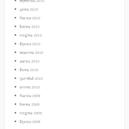
พฤศจิกายน 2010
ตุลาคม 2010
กันยายน 2010
สิงหาคม 2010
กรกฎาคม 2010
มิถุนายน 2010
พฤษภาคม 2010
เมษายน 2010
มีนาคม 2010
กุมภาพันธ์ 2010
มกราคม 2010
กันยายน 2009
สิงหาคม 2009
กรกฎาคม 2009
มิถุนายน 2009