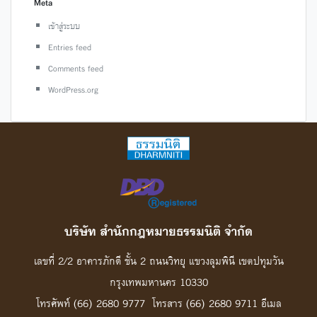
Meta
เข้าสู่ระบบ
Entries feed
Comments feed
WordPress.org
บริษัท สํานักกฎหมายธรรมนิติ จํากัด
เลขที่ 2/2 อาคารภักดี ชั้น 2 ถนนวิทยุ แขวงลุมพินี เขตปทุมวัน
กรุงเทพมหานคร 10330
โทรศัพท์ (66) 2680 9777 โทรสาร (66) 2680 9711 อีเมล