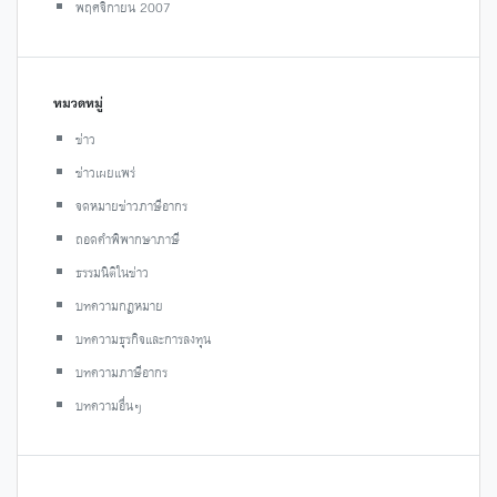
พฤศจิกายน 2007
หมวดหมู่
ข่าว
ข่าวเผยแพร่
จดหมายข่าวภาษีอากร
ถอดคำพิพากษาภาษี
ธรรมนิติในข่าว
บทความกฎหมาย
บทความธุรกิจและการลงทุน
บทความภาษีอากร
บทความอื่นๆ