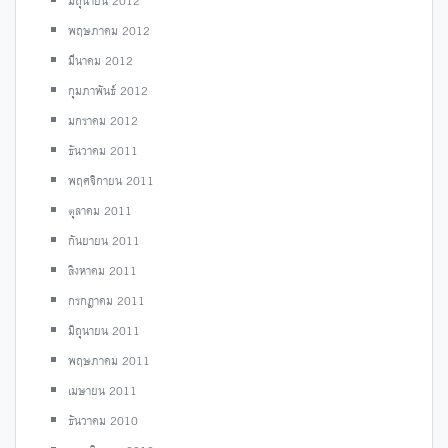
มิถุนายน 2012
พฤษภาคม 2012
มีนาคม 2012
กุมภาพันธ์ 2012
มกราคม 2012
ธันวาคม 2011
พฤศจิกายน 2011
ตุลาคม 2011
กันยายน 2011
สิงหาคม 2011
กรกฎาคม 2011
มิถุนายน 2011
พฤษภาคม 2011
เมษายน 2011
ธันวาคม 2010