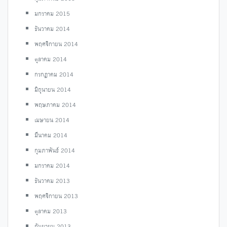
มกราคม 2015
ธันวาคม 2014
พฤศจิกายน 2014
ตุลาคม 2014
กรกฎาคม 2014
มิถุนายน 2014
พฤษภาคม 2014
เมษายน 2014
มีนาคม 2014
กุมภาพันธ์ 2014
มกราคม 2014
ธันวาคม 2013
พฤศจิกายน 2013
ตุลาคม 2013
กันยายน 2013