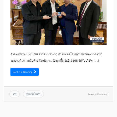
ด้วยทางบริษัท ธรรมนิติ จำกัด (มหาชน) กำลังจะจัดโครงการอบรมพัฒนาความรู้
และส่งเสริมความสัมพันธ์หัวหน้างาน เป็นรุ่นที่3 ในปี 2568 ให้กับบริษัท […]
Continue Reading
ข่าว
ธรรมนิติในข่าว
Leave a Comment