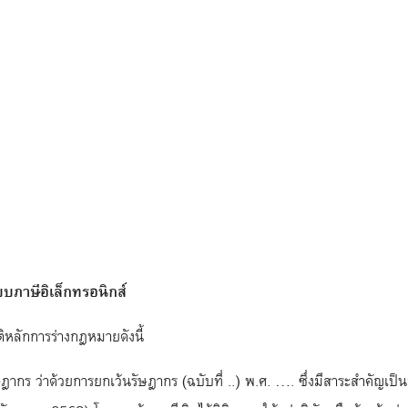
บภาษีอิเล็กทรอนิกส์
ติหลักการร่างกฎหมายดังนี้
 ว่าด้วยการยกเว้นรัษฎากร (ฉบับที่ ..) พ.ศ. …. ซึ่งมีสาระสำคัญเป็