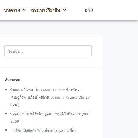
บทความ
สาระทางวิชาชีพ
ENG
เรื่องล่าสุด
ร่วมเสวนาในงาน The Green Tax Shift ขับเคลื่อน
เศรษฐกิจหมุนเวียนไทยด้วย Domestic Reverse Charge
(DRC)
จดหมายข่าวภาษีสำนักกฎหมายธรรมนิติ เดือน กรกฎาคม
2569
การให้เครดิตสินค้า ที่ควรมีการประกันความเสี่ยง