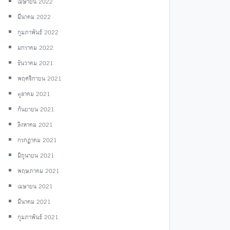
เมษายน 2022
มีนาคม 2022
กุมภาพันธ์ 2022
มกราคม 2022
ธันวาคม 2021
พฤศจิกายน 2021
ตุลาคม 2021
กันยายน 2021
สิงหาคม 2021
กรกฎาคม 2021
มิถุนายน 2021
พฤษภาคม 2021
เมษายน 2021
มีนาคม 2021
กุมภาพันธ์ 2021