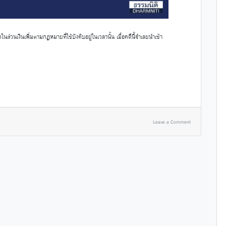
่วนเงินเพิ่มตามกฎหมายที่ใช้บังคับอยู่ในเวลานั้น เมื่อคดีนี้จำเลยนำเข้า
Leave a Comment