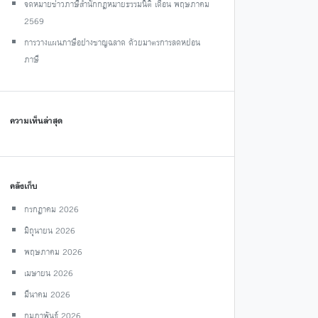
จดหมายข่าวภาษีสำนักกฎหมายธรรมนิติ เดือน พฤษภาคม
2569
การวางแผนภาษีอย่างชาญฉลาด ด้วยมาตรการลดหย่อน
ภาษี
ความเห็นล่าสุด
คลังเก็บ
กรกฎาคม 2026
มิถุนายน 2026
พฤษภาคม 2026
เมษายน 2026
มีนาคม 2026
กุมภาพันธ์ 2026