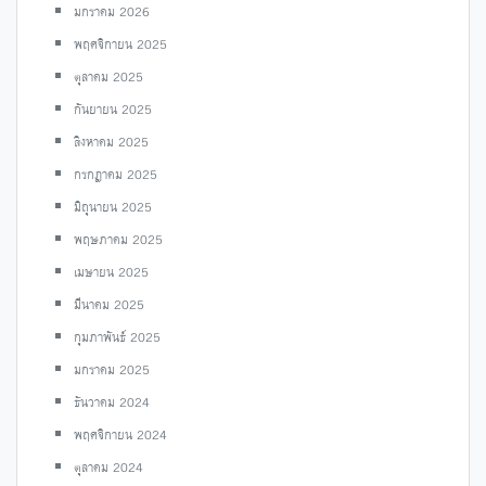
มกราคม 2026
พฤศจิกายน 2025
ตุลาคม 2025
กันยายน 2025
สิงหาคม 2025
กรกฎาคม 2025
มิถุนายน 2025
พฤษภาคม 2025
เมษายน 2025
มีนาคม 2025
กุมภาพันธ์ 2025
มกราคม 2025
ธันวาคม 2024
พฤศจิกายน 2024
ตุลาคม 2024