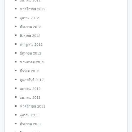
ธันวาคม 2012
พฤศจิกายน 2012
ตุลาคม 2012
กันยายน 2012
สิงหาคม 2012
กรกฎาคม 2012
มิถุนายน 2012
พฤษภาคม 2012
มีนาคม 2012
กุมภาพันธ์ 2012
มกราคม 2012
ธันวาคม 2011
พฤศจิกายน 2011
ตุลาคม 2011
กันยายน 2011