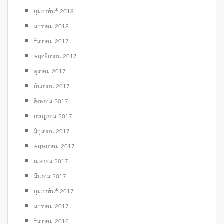
กุมภาพันธ์ 2018
มกราคม 2018
ธันวาคม 2017
พฤศจิกายน 2017
ตุลาคม 2017
กันยายน 2017
สิงหาคม 2017
กรกฎาคม 2017
มิถุนายน 2017
พฤษภาคม 2017
เมษายน 2017
มีนาคม 2017
กุมภาพันธ์ 2017
มกราคม 2017
ธันวาคม 2016