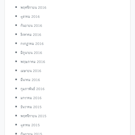
พฤศจิกายน 2016
ตุลาคม 2016
กันยายน 2016
สิงหาคม 2016
กรกฎาคม 2016
มิถุนายน 2016
พฤษภาคม 2016
เมษายน 2016
มีนาคม 2016
กุมภาพันธ์ 2016
มกราคม 2016
ธันวาคม 2015
พฤศจิกายน 2015
ตุลาคม 2015
กันยายน 2015