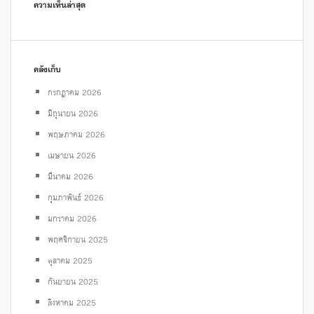
ความเห็นล่าสุด
คลังเก็บ
กรกฎาคม 2026
มิถุนายน 2026
พฤษภาคม 2026
เมษายน 2026
มีนาคม 2026
กุมภาพันธ์ 2026
มกราคม 2026
พฤศจิกายน 2025
ตุลาคม 2025
กันยายน 2025
สิงหาคม 2025