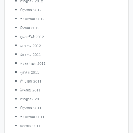
กรกฎาคม 2012
มิถุนายน 2012
พฤษภาคม 2012
มีนาคม 2012
กุมภาพันธ์ 2012
มกราคม 2012
ธันวาคม 2011
พฤศจิกายน 2011
ตุลาคม 2011
กันยายน 2011
สิงหาคม 2011
กรกฎาคม 2011
มิถุนายน 2011
พฤษภาคม 2011
เมษายน 2011