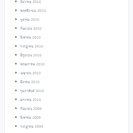
ธันวาคม 2010
พฤศจิกายน 2010
ตุลาคม 2010
กันยายน 2010
สิงหาคม 2010
กรกฎาคม 2010
มิถุนายน 2010
พฤษภาคม 2010
เมษายน 2010
มีนาคม 2010
กุมภาพันธ์ 2010
มกราคม 2010
กันยายน 2009
สิงหาคม 2009
กรกฎาคม 2009