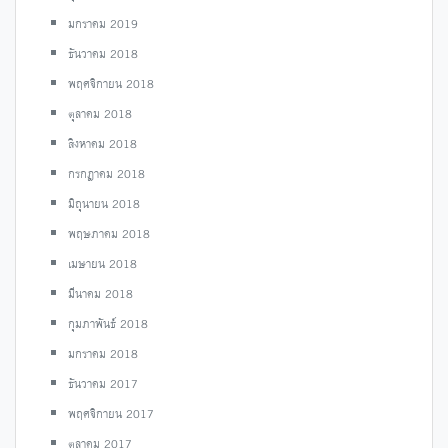
มกราคม 2019
ธันวาคม 2018
พฤศจิกายน 2018
ตุลาคม 2018
สิงหาคม 2018
กรกฎาคม 2018
มิถุนายน 2018
พฤษภาคม 2018
เมษายน 2018
มีนาคม 2018
กุมภาพันธ์ 2018
มกราคม 2018
ธันวาคม 2017
พฤศจิกายน 2017
ตุลาคม 2017