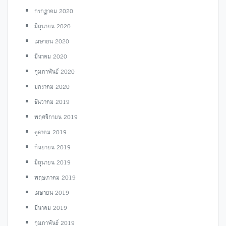
กรกฎาคม 2020
มิถุนายน 2020
เมษายน 2020
มีนาคม 2020
กุมภาพันธ์ 2020
มกราคม 2020
ธันวาคม 2019
พฤศจิกายน 2019
ตุลาคม 2019
กันยายน 2019
มิถุนายน 2019
พฤษภาคม 2019
เมษายน 2019
มีนาคม 2019
กุมภาพันธ์ 2019