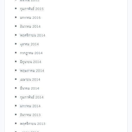
กุมภาพันธ์ 2015
มกราคม 2015
ธันวาคม 2014
พฤศจิกายน 2014
ตุลาคม 2014
กรกฎาคม 2014
มิถุนายน 2014
พฤษภาคม 2014
เมษายน 2014
มีนาคม 2014
กุมภาพันธ์ 2014
มกราคม 2014
ธันวาคม 2013
พฤศจิกายน 2013