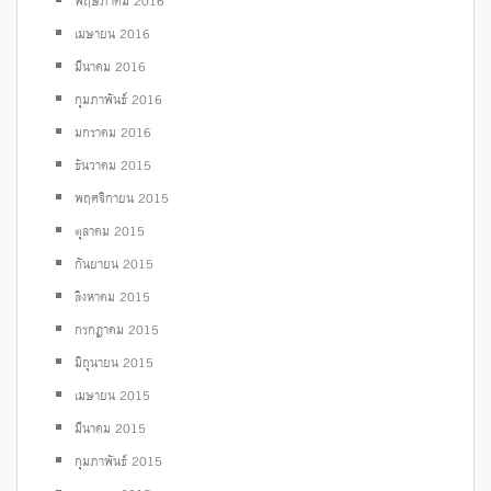
พฤษภาคม 2016
เมษายน 2016
มีนาคม 2016
กุมภาพันธ์ 2016
มกราคม 2016
ธันวาคม 2015
พฤศจิกายน 2015
ตุลาคม 2015
กันยายน 2015
สิงหาคม 2015
กรกฎาคม 2015
มิถุนายน 2015
เมษายน 2015
มีนาคม 2015
กุมภาพันธ์ 2015