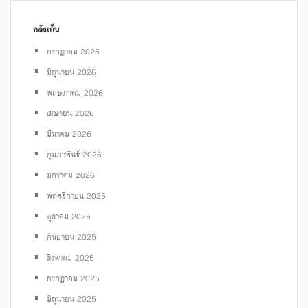
คลังเก็บ
กรกฎาคม 2026
มิถุนายน 2026
พฤษภาคม 2026
เมษายน 2026
มีนาคม 2026
กุมภาพันธ์ 2026
มกราคม 2026
พฤศจิกายน 2025
ตุลาคม 2025
กันยายน 2025
สิงหาคม 2025
กรกฎาคม 2025
มิถุนายน 2025