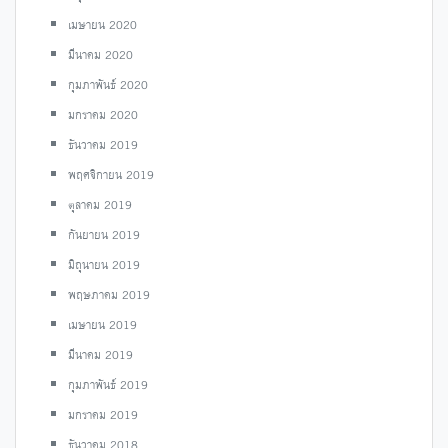
เมษายน 2020
มีนาคม 2020
กุมภาพันธ์ 2020
มกราคม 2020
ธันวาคม 2019
พฤศจิกายน 2019
ตุลาคม 2019
กันยายน 2019
มิถุนายน 2019
พฤษภาคม 2019
เมษายน 2019
มีนาคม 2019
กุมภาพันธ์ 2019
มกราคม 2019
ธันวาคม 2018