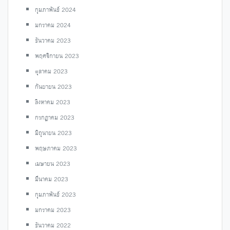
กุมภาพันธ์ 2024
มกราคม 2024
ธันวาคม 2023
พฤศจิกายน 2023
ตุลาคม 2023
กันยายน 2023
สิงหาคม 2023
กรกฎาคม 2023
มิถุนายน 2023
พฤษภาคม 2023
เมษายน 2023
มีนาคม 2023
กุมภาพันธ์ 2023
มกราคม 2023
ธันวาคม 2022