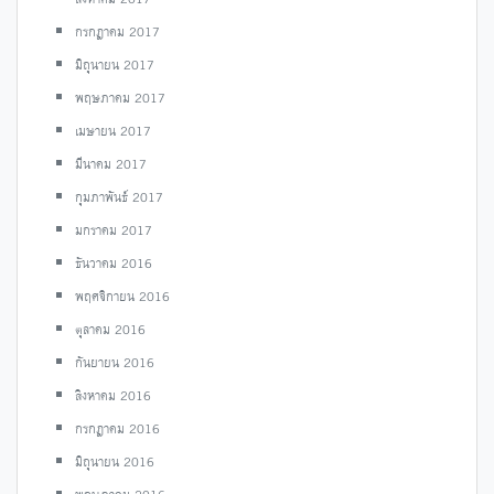
กรกฎาคม 2017
มิถุนายน 2017
พฤษภาคม 2017
เมษายน 2017
มีนาคม 2017
กุมภาพันธ์ 2017
มกราคม 2017
ธันวาคม 2016
พฤศจิกายน 2016
ตุลาคม 2016
กันยายน 2016
สิงหาคม 2016
กรกฎาคม 2016
มิถุนายน 2016