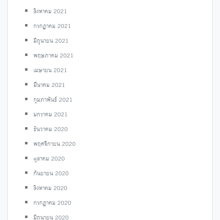
สิงหาคม 2021
กรกฎาคม 2021
มิถุนายน 2021
พฤษภาคม 2021
เมษายน 2021
มีนาคม 2021
กุมภาพันธ์ 2021
มกราคม 2021
ธันวาคม 2020
พฤศจิกายน 2020
ตุลาคม 2020
กันยายน 2020
สิงหาคม 2020
กรกฎาคม 2020
มิถุนายน 2020