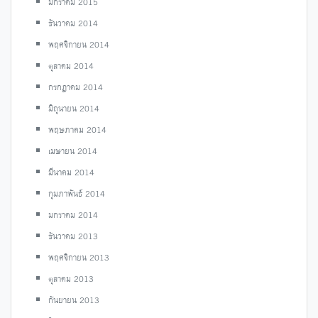
มกราคม 2015
ธันวาคม 2014
พฤศจิกายน 2014
ตุลาคม 2014
กรกฎาคม 2014
มิถุนายน 2014
พฤษภาคม 2014
เมษายน 2014
มีนาคม 2014
กุมภาพันธ์ 2014
มกราคม 2014
ธันวาคม 2013
พฤศจิกายน 2013
ตุลาคม 2013
กันยายน 2013