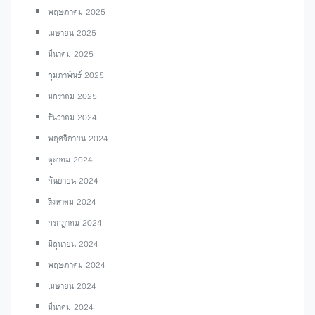
พฤษภาคม 2025
เมษายน 2025
มีนาคม 2025
กุมภาพันธ์ 2025
มกราคม 2025
ธันวาคม 2024
พฤศจิกายน 2024
ตุลาคม 2024
กันยายน 2024
สิงหาคม 2024
กรกฎาคม 2024
มิถุนายน 2024
พฤษภาคม 2024
เมษายน 2024
มีนาคม 2024