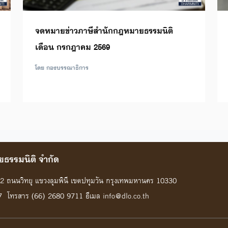
จดหมายข่าวภาษีสำนักกฎหมายธรรมนิติ
เดือน กรกฎาคม 2569
โดย กองบรรณาธิการ
ธรรมนิติ จํากัด
้น 2 ถนนวิทยุ แขวงลุมพินี เขตปทุมวัน กรุงเทพมหานคร 10330
7 โทรสาร (66) 2680 9711 อีเมล info@dlo.co.th