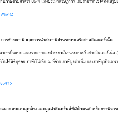
ป็นใบกำกับภาษีตามมาตรา 86/4 แห่งประมวลรัษฎากร โดยสามารถใช้ได้ทั้งใน
/4pWswRZ
ารชำระภาษี และการนำส่งภาษีผ่านระบบเครือข่ายอินเตอร์เน็ต
าการยื่นแบบแสดงรายการและชำระภาษีผ่านระบบเครือข่ายอินเทอร์เน็ต (
นได้นิติบุคคล ภาษีเงิได้หัก ณ ที่จ่าย ภาษีมูลค่าเพิ่ม และภาษีธุรกิจเฉพ
45y64Yb
วณค่าตอบแทนลูกจ้างและมูลค่าสินทรัพย์ที่มีตัวตนสำหรับการพิจา