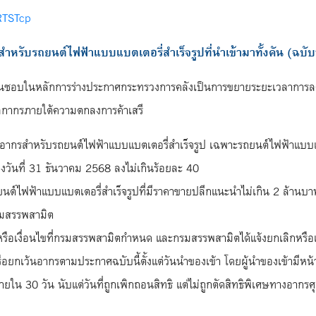
3RTSTcp
ับรถยนต์ไฟฟ้าแบบแบตเตอรี่สำเร็จรูปที่นำเข้ามาทั้งคัน (ฉบับที
ติเห็นชอบในหลักการร่างประกาศกระทรวงการคลังเป็นการขยายระยะเวลากา
งศุลกากรภายใต้ความตกลงการค้าเสรี
กรสำหรับรถยนต์ไฟฟ้าแบบแบตเตอรี่สำเร็จรูป เฉพาะรถยนต์ไฟฟ้าแบบแบตเ
ถึงวันที่ 31 ธันวาคม 2568 ลงไม่เกินร้อยละ 40
์ไฟฟ้าแบบแบตเตอรี่สำเร็จรูปที่มีราคาขายปลีกแนะนำไม่เกิน 2 ล้านบาท
รมสรรพสามิต
ฑ์หรือเงื่อนไขที่กรมสรรพสามิตกำหนด และกรมสรรพสามิตได้แจ้งยกเลิกหรือ
รหรือยกเว้นอากรตามประกาศฉบับนี้ตั้งแต่วันนำของเข้า โดยผู้นำของเข้าม
งภายใน 30 วัน นับแต่วันที่ถูกเพิกถอนสิทธิ แต่ไม่ถูกตัดสิทธิพิเศษทาง