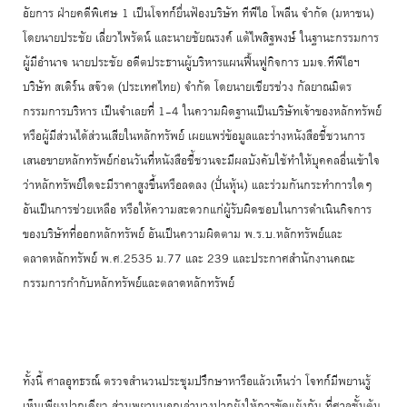
อัยการ ฝ่ายคดีพิเศษ 1 เป็นโจทก์ยื่นฟ้องบริษัท ทีพีไอ โพลีน จำกัด (มหาชน)
โดยนายประชัย เลี่ยวไพรัตน์ และนายชัยณรงค์ แต้ไพสิฐพงษ์ ในฐานะกรรมการ
ผู้มีอำนาจ นายประชัย อดีตประธานผู้บริหารแผนฟื้นฟูกิจการ บมจ.ทีพีไอฯ
บริษัท สเติร์น สจ๊วต (ประเทศไทย) จำกัด โดยนายเชียรช่วง กัลยาณมิตร
กรรมการบริหาร เป็นจำเลยที่ 1-4 ในความผิดฐานเป็นบริษัทเจ้าของหลักทรัพย์
หรือผู้มีส่วนได้ส่วนเสียในหลักทรัพย์ เผยแพร่ข้อมูลและร่างหนังสือชี้ชวนการ
เสนอขายหลักทรัพย์ก่อนวันที่หนังสือชี้ชวนจะมีผลบังคับใช้ทำให้บุคคลอื่นเข้าใจ
ว่าหลักทรัพย์ใดจะมีราคาสูงขึ้นหรือลดลง (ปั่นหุ้น) และร่วมกันกระทำการใดๆ
อันเป็นการช่วยเหลือ หรือให้ความสะดวกแก่ผู้รับผิดชอบในการดำเนินกิจการ
ของบริษัทที่ออกหลักทรัพย์ อันเป็นความผิดตาม พ.ร.บ.หลักทรัพย์และ
ตลาดหลักทรัพย์ พ.ศ.2535 ม.77 และ 239 และประกาศสำนักงานคณะ
กรรมการกำกับหลักทรัพย์และตลาดหลักทรัพย์
ทั้งนี้ ศาลอุทธรณ์ ตรวจสำนวนประชุมปรึกษาหารือแล้วเห็นว่า โจทก์มีพยานรู้
เห็นเพียงปากเดียว ส่วนพยานบอกเล่าบางปากยังให้การขัดแย้งกัน ที่ศาลชั้นต้น