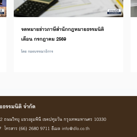
จดหมายข่าวภาษีสำนักกฎหมายธรรมนิติ
เดือน กรกฎาคม 2569
โดย กองบรรณาธิการ
ธรรมนิติ จํากัด
้น 2 ถนนวิทยุ แขวงลุมพินี เขตปทุมวัน กรุงเทพมหานคร 10330
7 โทรสาร (66) 2680 9711 อีเมล info@dlo.co.th