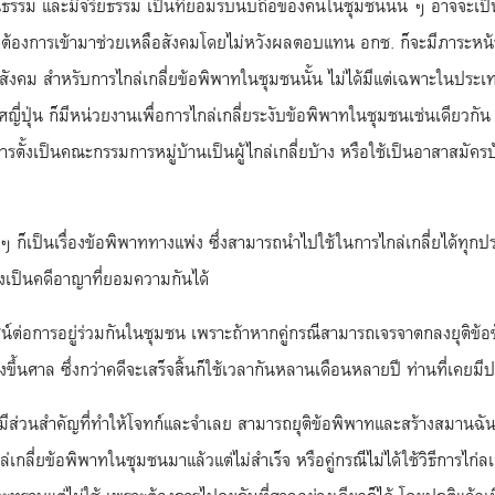
่มีคุณธรรม และมีจริยธรรม เป็นที่ยอมรับนับถือของคนในชุมชนนั้น ๆ อาจจะเป็น
สาที่ต้องการเข้ามาช่วยเหลือสังคมโดยไม่หวังผลตอบแทน อกช. ก็จะมีภาระหน้า
ังคม สำหรับการไกล่เกลี่ยข้อพิพาทในชุมชนนั้น ไม่ได้มีแต่เฉพาะในปร
ศญี่ปุ่น ก็มีหน่วยงานเพื่อการไกล่เกลี่ยระงับข้อพิพาทในชุมชนเช่นเดียวกั
การตั้งเป็นคณะกรรมการหมู่บ้านเป็นผู้ไกล่เกลี่ยบ้าง หรือใช้เป็นอาสาสม
 ก็เป็นเรื่องข้อพิพาททางแพ่ง ซึ่งสามารถนำไปใช้ในการไกล่เกลี่ยได้ทุกประเ
องเป็นคดีอาญาที่ยอมความกันได้
น์ต่อการอยู่ร่วมกันในชุมชน เพราะถ้าหากคู่กรณีสามารถเจรจาตกลงยุติข้อขั
รงขึ้นศาล ซึ่งกว่าคดีจะเสร็จสิ้นก็ใช้เวลากันหลานเดือนหลายปี ท่านที่เคยมีป
ีส่วนสำคัญที่ทำให้โจทก์และจำเลย สามารถยุติข้อพิพาทและสร้างสมานฉันท์ใ
กล่เกลี่ยข้อพิพาทในชุมชนมาแล้วแต่ไม่สำเร็จ หรือคู่กรณีไม่ได้ใช้วิธีการ