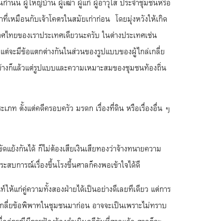
กำนัน ผู้ใหญ่บ้าน ผู้เฒ่า ผู้แก่ ผู้อาวุโส ประจำชุมชนหรือ
ที่เหมือนกับเจ้าโคตรในสมัยเก่าก่อน โดยมุ่งหวังให้เกิด
ะเทศไทยของเราประเทศเดียวนะครับ ในต่างประเทศเช่น
น แต่จะมีข้อแตกต่างกันในส่วนของรูปแบบของผู้ไกล่เกลี่ย
ัครบ้างก็แล้วแต่รูปแบบและความเหมาะสมของชุมชนท้องถิ่น
ภท ตั้งแต่คดีครอบครัว มรดก เรื่องที่ดิน หรือเรื่องอื่น ๆ
ดแย้งกันได้ ก็ไม่ต้องเสียเงินเสียทองว่าจ้างทนายความ
ระสบการณ์เรื่องขึ้นโรงขึ้นศาลก็คงพอเข้าใจได้ดี
ห้แก่คู่ความทั้งสองฝ่ายได้เป็นอย่างดีเลยทีเดียว แต่การ
ไก่ลเกลี่ยข้อพิพาทในชุมชนมาก่อน อาจจะเป็นเพราะไม่ทราบ