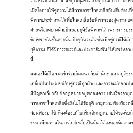
ว่ามีหน่วยงานอาสานี้อยู่ในชุมชน หรือคู่กรณีบางรายอาจจะ
เปิดโอกาสให้คู่ความได้มีการเจรจาไกล่เกลี่ยกันเสียก่อนท
พิพาทประจำศาลไว้เพื่อไกล่เกลี่ยข้อพิพาทของคู่ความ แต่
ฝ่ายหรือแต่บางฝ่ายยินยอมยุติข้อพิพาทได้ เพราะการประ
ข้อพิพาทในชั้นศาลนั้น ปัจจุบันจะเกิดขึ้นเมื่อคู่กรณีได้
ยุติธรรม ก็ได้มีการรณรงค์และประชาสัมพันธ์ให้แพร่หลายแ
นี้
ผมเองได้มีโอกาสเข้าร่วมสัมมนา กับสำนักงานศาลยุติธรร
เกลี่ยเป็นประโยชน์กับคู่กรณีทุกฝ่าย และอาจจะมีออกเป
มีปัญหาเกี่ยวกับข้อกฎหมายอยู่พอสมควร เช่นเรื่องอาย
การเจรจาไกล่เกลี่ยซึ่งยังไม่ได้ข้อยุติ อายุความฟ้องร้องค
ก่อนฟ้องมาใช้ ก็คงต้องแก้ไขเพิ่มเติมกฎหมายให้รองรับกับ
ธรรมเนียมศาลในการไกล่เกลี่ยเป็นต้น ก็ต้องคอยติดตามข่