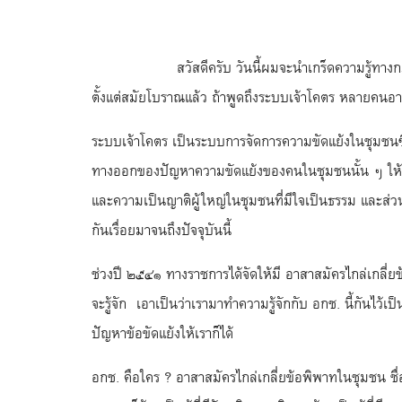
สวัสดีครับ วันนี้ผมจะนำเกร็ดความรู้ทางกฎหมายเกี่
ตั้งแต่สมัยโบราณแล้ว ถ้าพูดถึงระบบเจ้าโคตร หลายคนอาจจ
ระบบเจ้าโคตร เป็นระบบการจัดการความขัดแย้งในชุมชนซ
ทางออกของปัญหาความขัดแย้งของคนในชุมชนนั้น ๆ ให้ยุต
และความเป็นญาติผู้ใหญ่ในชุมชนที่มีใจเป็นธรรม และส่ว
กันเรื่อยมาจนถึงปัจจุบันนี้
ช่วงปี ๒๕๔๑ ทางราชการได้จัดให้มี อาสาสมัครไกล่เกลี่ยข้
จะรู้จัก เอาเป็นว่าเรามาทำความรู้จักกับ อกช. นี้กันไว้เป
ปัญหาข้อขัดแย้งให้เราก็ได้
อกช. คือใคร ? อาสาสมัครไกล่เกลี่ยข้อพิพาทในชุมชน ชื่อ