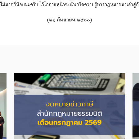
ได้ไม่มากก็น้อยนะครับ ไว้โอกาสหน้าจะนำเกร็ดความรู้ทางกฎหมายมาเล่าสู่กั
(๒๑ กันยายน ๒๕๖๐)