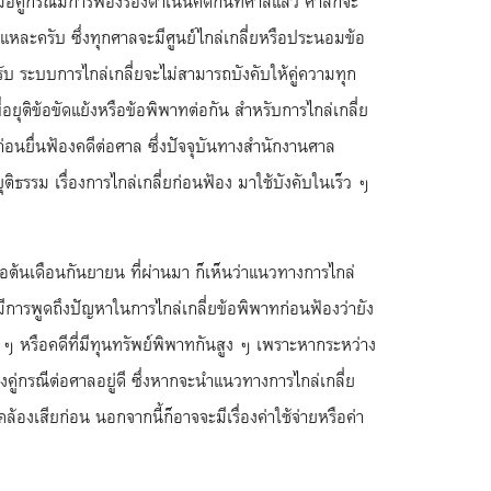
่อคู่กรณีมีการฟ้องร้องดำเนินคดีกันที่ศาลแล้ว ศาลก็จะ
้นแหละครับ ซึ่งทุกศาลจะมีศูนย์ไกล่เกลี่ยหรือประนอมข้อ
รับ ระบบการไกล่เกลี่ยจะไม่สามารถบังคับให้คู่ความทุก
ุติข้อขัดแย้งหรือข้อพิพาทต่อกัน สำหรับการไกล่เกลี่ย
ทก่อนยื่นฟ้องคดีต่อศาล ซึ่งปัจจุบันทางสำนักงานศาล
ิธรรม เรื่องการไกล่เกลี่ยก่อนฟ้อง มาใช้บังคับในเร็ว ๆ
อต้นเดือนกันยายน ที่ผ่านมา ก็เห็นว่าแนวทางการไกล่
การพูดถึงปัญหาในการไกล่เกลี่ยข้อพิพาทก่อนฟ้องว่ายัง
หรือคดีที่มีทุนทรัพย์พิพาทกันสูง ๆ เพราะหากระหว่าง
้องคู่กรณีต่อศาลอยู่ดี ซึ่งหากจะนำแนวทางการไกล่เกลี่ย
้องเสียก่อน นอกจากนี้ก็อาจจะมีเรื่องค่าใช้จ่ายหรือค่า