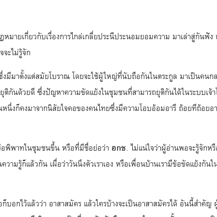
ยวกับเรื่องการไกล่เกลี่ยประนีประนอมยอมความ มาเล่าสู่กันฟัง ถ้า
ะไม่รู้จัก
ึ่งมีมาตั้งแต่สมัยโบราณ โดยจะใช้ผู้ใหญ่ที่นับถือกันในตระกูล มาเป
ิกันด้วยดี ซึ่งปัญหาความขัดแย้งในชุมชนที่สามารถยุติกันได้ในระบบเจ
นหนึ่งก็คงมาจากนิสัยใจคอของคนไทยซึ่งมีความโอบอ้อมอารี ถ้อยทีถ้อยอาศ
อพิพาทในชุมชนขึ้น หรือที่มีชื่อย่อว่า
อกช.
ไม่แน่ใจว่าผู้อ่านพอจะรู้จักหร
็นความรู้ก็แล้วกัน เผื่อว่าวันนึงตัวเราเอง หรือเพื่อนบ้านเรามีข้อขัดแย้งก
ก็บอกไว้แล้วว่า อาสาสมัคร แล้วใครบ้างจะเป็นอาสาสมัครได้ อันนี้สำคัญ ผู