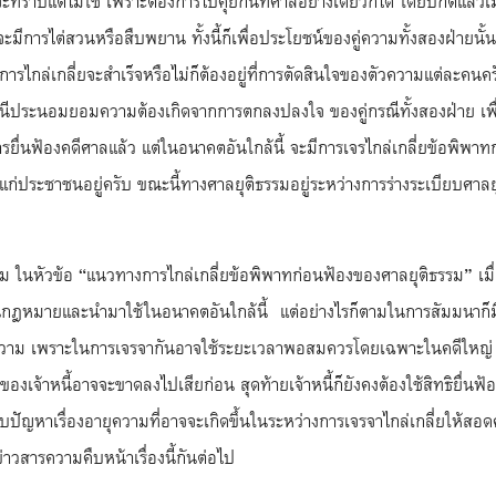
ทราบแต่ไม่ใช้ เพราะต้องการไปคุยกันที่ศาลอย่างเดียวก็ได้ โดยปกติแล้วเมื
ี่จะมีการไต่สวนหรือสืบพยาน ทั้งนี้ก็เพื่อประโยชน์ของคู่ความทั้งสองฝ่ายนั
การไกล่เกลี่ยจะสำเร็จหรือไม่ก็ต้องอยู่ที่การตัดสินใจของตัวความแต่ละคนค
นีประนอมยอมความต้องเกิดจากการตกลงปลงใจ ของคู่กรณีทั้งสองฝ่าย เพื่อย
มีการยื่นฟ้องคดีศาลแล้ว แต่ในอนาคตอันใกล้นี้ จะมีการเจรไกล่เกลี่ยข้อพิพา
ก่ประชาชนอยู่ครับ ขณะนี้ทางศาลยุติธรรมอยู่ระหว่างการร่างระเบียบศาลยุต
ม ในหัวข้อ “แนวทางการไกล่เกลี่ยข้อพิพาทก่อนฟ้องของศาลยุติธรรม” เมื่
็นกฎหมายและนำมาใช้ในอนาคตอันใกล้นี้ แต่อย่างไรก็ตามในการสัมมนาก็มี
ุความ เพราะในการเจรจากันอาจใช้ระยะเวลาพอสมควรโดยเฉพาะในคดีใหญ่ ๆ 
ดีของเจ้าหนี้อาจจะขาดลงไปเสียก่อน สุดท้ายเจ้าหนี้ก็ยังคงต้องใช้สิทธิยื่นฟ
ปัญหาเรื่องอายุความที่อาจจะเกิดขึ้นในระหว่างการเจรจาไกล่เกลี่ยให้สอดคล
าวสารความคืบหน้าเรื่องนี้กันต่อไป