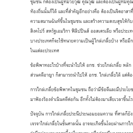
ชุมชน ก็ต้องเป็นผู้ที่มีวัยวุฒิ คุณวุฒิ และต้องเป็นผู้ที
ท้องถิ่นนั้นก็ได้ และที่สำคัญอีกอย่างคือ ต้องเป็นจิตอา
ความสมานฉันท์ขึ้นในชุมชน และสร้างความสงบสุขให้กับส
สิงคโปร์ สหรัฐเอมริกา ฟิลิปปินส์ ออสเตรเลีย หรือประเท
บางประเทศก็จะใช้ทนายความเป็นผู้ไกล่เกลี่ยบ้าง หรือมี
ในแต่ละประเทศ
ข้อพิพาทอะไรบ้างที่จะนำไปให้ อกช. ช่วยไกล่เกลี่ย หลัก ๆ
ส่วนคดีอาญา ก็สามารถนำไปให้ อกช. ไกล่เกลี่ยได้ แต่ต้
การไกล่เกลี่ยข้อพิพาทในชุมชน ถือว่ามีข้อดีและมีประโยช
มาฟ้องร้องดำเนินคดีต่อกัน อีกทั้งไม่ต้องมาเสียเวลาขึ้นโ
ปัจจุบัน การไกล่เกลี่ยประนีประนอมยอมความ ที่ศาลก็ยังม
เจรจาไกล่เกลี่ยในชั้นศาลนั้น อาจจะเกิดขึ้นโดยผ่านการไ